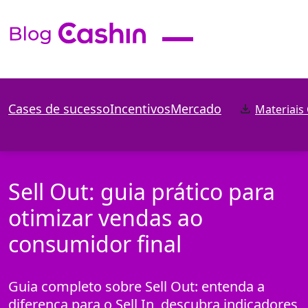
Cases de sucesso
Incentivos
Mercado
Materiais
Sell Out: guia prático para
otimizar vendas ao
consumidor final
Guia completo sobre Sell Out: entenda a
diferença para o Sell In, descubra indicadores