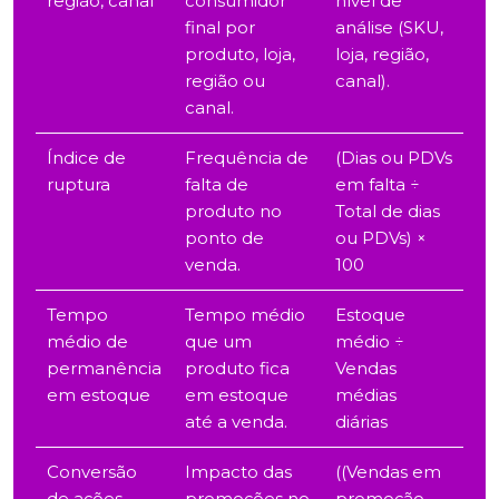
região, canal
consumidor
nível de
final por
análise (SKU,
produto, loja,
loja, região,
região ou
canal).
canal.
Índice de
Frequência de
(Dias ou PDVs
ruptura
falta de
em falta ÷
produto no
Total de dias
ponto de
ou PDVs) ×
venda.
100
Tempo
Tempo médio
Estoque
médio de
que um
médio ÷
permanência
produto fica
Vendas
em estoque
em estoque
médias
até a venda.
diárias
Conversão
Impacto das
((Vendas em
de ações
promoções no
promoção –