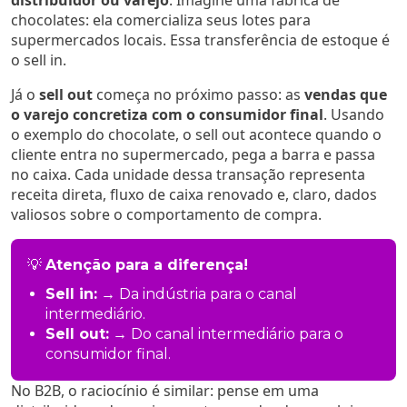
distribuidor ou varejo
. Imagine uma fábrica de
chocolates: ela comercializa seus lotes para
supermercados locais. Essa transferência de estoque é
o sell in.
Já o
sell out
começa no próximo passo: as
vendas que
o varejo concretiza com o consumidor final
. Usando
o exemplo do chocolate, o sell out acontece quando o
cliente entra no supermercado, pega a barra e passa
no caixa. Cada unidade dessa transação representa
receita direta, fluxo de caixa renovado e, claro, dados
valiosos sobre o comportamento de compra.
💡
Atenção para a diferença!
Sell in:
→ Da indústria para o canal
intermediário.
Sell out:
→ Do canal intermediário para o
consumidor final.
No B2B, o raciocínio é similar: pense em uma