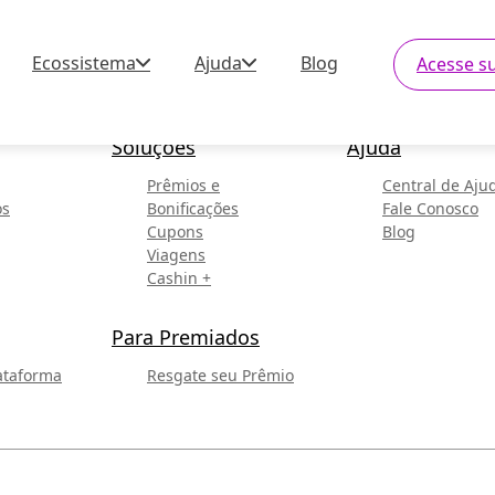
Ecossistema
Ajuda
Blog
Acesse s
Soluções
Ajuda
Prêmios e
Central de Aju
os
Bonificações
Fale Conosco
Cupons
Blog
Viagens
Cashin +
Para Premiados
ataforma
Resgate seu Prêmio