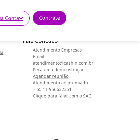
Contrate
ua Conta
Fale Conosco
Atendimento Empresas
da
Email:
atendimento@cashin.com.br
Peça uma demonstração
Agendar reunião
Atendimento ao premiado
+ 55 11 956632351
Clique para falar com o SAC