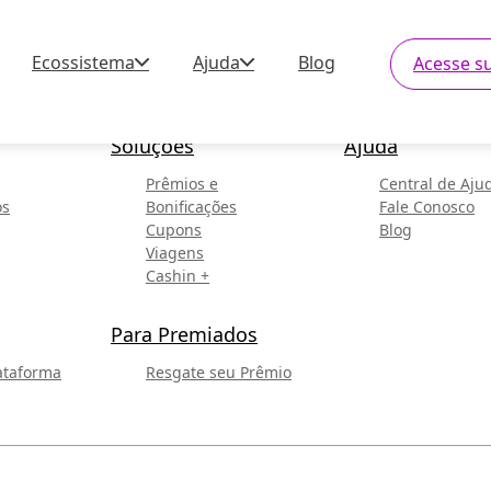
Ecossistema
Ajuda
Blog
Acesse s
Soluções
Ajuda
Prêmios e
Central de Aju
os
Bonificações
Fale Conosco
Cupons
Blog
Viagens
Cashin +
Para Premiados
ataforma
Resgate seu Prêmio