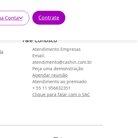
Contrate
ua Conta
Fale Conosco
Atendimento Empresas
da
Email:
atendimento@cashin.com.br
Peça uma demonstração
Agendar reunião
Atendimento ao premiado
+ 55 11 956632351
Clique para falar com o SAC